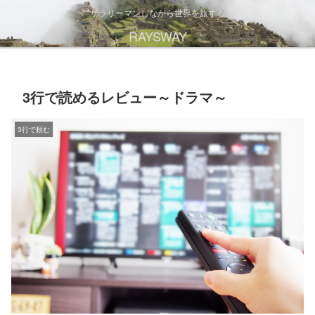
サラリーマンしながら世界を旅する
RAYSWAY
3行で読めるレビュー～ドラマ～
3行で頼む