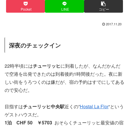
Pocket
LINE
コピー
2017.11.20
深夜のチェックイン
22時半頃には
チューリッヒ
に到着したが、なんだかんだ
で空港を出発できたのは到着後約1時間後だった。夜に新
しい街をうろつくのは嫌だが、宿の予約はすでにしてある
ので安心だ。
目指すは
チューリッヒ中央駅
近くの”
Hostal La Flor
“という
ゲストハウスだ。
1泊 CHF 50 ￥5703
おそらくチューリッヒ最安値の宿