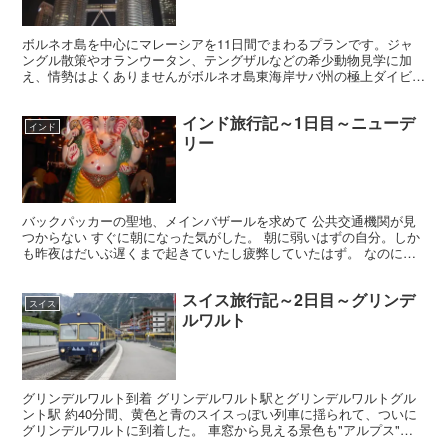
ボルネオ島を中心にマレーシアを11日間でまわるプランです。ジャ
ングル散策やオランウータン、テングザルなどの希少動物見学に加
え、情勢はよくありませんがボルネオ島東海岸サバ州の極上ダイビン
グスポット、マブール島とシパダン島でスキューバダイビング...
インド旅行記～1日目～ニューデ
インド
リー
バックパッカーの聖地、メインバザールを求めて 公共交通機関が見
つからない すぐに朝になった気がした。 朝に弱いはずの自分。しか
も昨夜はだいぶ遅くまで起きていたし疲弊していたはず。 なのに朝
早くに目が覚めてしまった。目覚めた瞬間に手荷物の無事...
スイス旅行記～2日目～グリンデ
スイス
ルワルト
グリンデルワルト到着 グリンデルワルト駅とグリンデルワルトグル
ント駅 約40分間、黄色と青のスイスっぽい列車に揺られて、ついに
グリンデルワルトに到着した。 車窓から見える景色も"アルプス"っ
て感じでスイスに来たーーって実感が湧いてきた。 時...