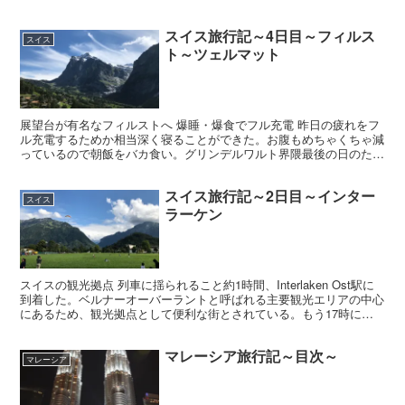
スイス旅行記～4日目～フィルス
スイス
ト～ツェルマット
展望台が有名なフィルストへ 爆睡・爆食でフル充電 昨日の疲れをフ
ル充電するためか相当深く寝ることができた。お腹もめちゃくちゃ減
っているので朝飯をバカ食い。グリンデルワルト界隈最後の日のた
め、10時前にチェックアウトする。荷物を宿に預けていざ...
スイス旅行記～2日目～インター
スイス
ラーケン
スイスの観光拠点 列車に揺られること約1時間、Interlaken Ost駅に
到着した。ベルナーオーバーラントと呼ばれる主要観光エリアの中心
にあるため、観光拠点として便利な街とされている。もう17時にな
ろうとしているが、せっかくだからここも...
マレーシア旅行記～目次～
マレーシア