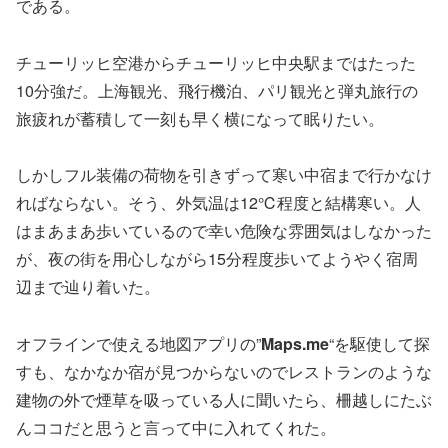
である。
チューリッヒ空港からチューリッヒ中央駅まではたった
10分強だ。上海観光、飛行機泊、パリ観光と弾丸旅行の
旅疲れが蓄積して一刻も早く横になって眠りたい。
しかしフル装備の荷物を引きずって寒い中宿まで行かなけ
ればならない。そう、外気温は12℃程度と結構寒い。人
はまあまあ歩いているので幸い危険な雰囲気はしなかった
が、夜の街を用心しながら15分程度歩いてようやく宿周
辺まで辿り着いた。
オフラインで使える地図アプリの”
Maps.me
“を駆使して探
すも、なかなか宿が見つからないのでレストランのような
建物の外で煙草を吸っている人に聞いたら、柵越しにたぶ
んココだと思うと言って中に入れてくれた。