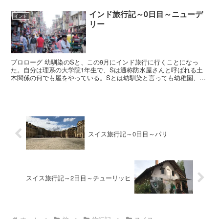
インド旅行記～0日目～ニューデ
インド
リー
プロローグ 幼馴染のSと、この9月にインド旅行に行くことになっ
た。自分は理系の大学院1年生で、Sは通称防水屋さんと呼ばれる土
木関係の何でも屋をやっている。Sとは幼馴染と言っても幼稚園、小
学校ではよく遊んでいたが、中学生でS君がヤンキー化して...
スイス旅行記～0日目～パリ
スイス旅行記～2日目～チューリッヒ