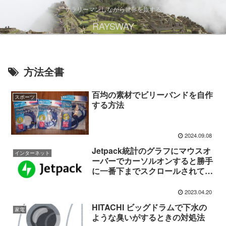
サラリーマンしながら世界を旅する
RAYSWAY
方法全書
百均の素材でビリーバンドを自作
スポーツ
する方法
2024.09.08
Jetpack統計のグラフにマウスオ
インターネット
ーバーでカーソルオンすると勝手
に一番下までスクロールされてし
まう問題の対処法
2023.04.20
HITACHI ビッグドラムで下水の
家電
ような臭いがするときの対処法