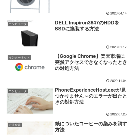
2023.04.14
DELL Inspiron3847のHDDを
コンピュータ
SSDに換装する方法
2023.01.17
【Google Chrome】楽天市場に
インターネット
突然アクセスできなくなったとき
の対処方法
2022.11.04
PhoneExperienceHost.exeが見
コンピュータ
つかりません～のエラーが出たと
きの対処方法
2022.07.25
紙についたコーヒーの染みを消す
方法全書
方法