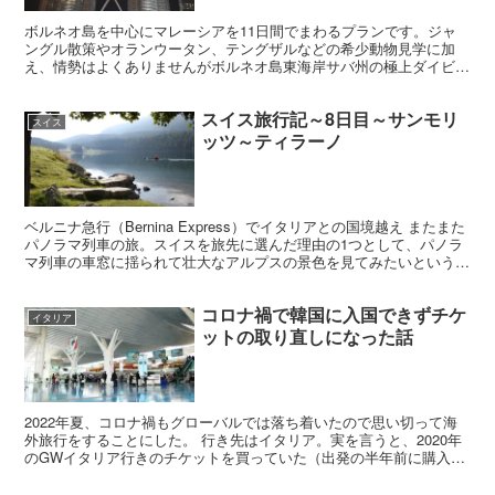
ボルネオ島を中心にマレーシアを11日間でまわるプランです。ジャ
ングル散策やオランウータン、テングザルなどの希少動物見学に加
え、情勢はよくありませんがボルネオ島東海岸サバ州の極上ダイビン
グスポット、マブール島とシパダン島でスキューバダイビング...
スイス旅行記～8日目～サンモリ
スイス
ッツ～ティラーノ
ベルニナ急行（Bernina Express）でイタリアとの国境越え またまた
パノラマ列車の旅。スイスを旅先に選んだ理由の1つとして、パノラ
マ列車の車窓に揺られて壮大なアルプスの景色を見てみたいという想
いがあったことは間違いない。 スリラン...
コロナ禍で韓国に入国できずチケ
イタリア
ットの取り直しになった話
2022年夏、コロナ禍もグローバルでは落ち着いたので思い切って海
外旅行をすることにした。 行き先はイタリア。実を言うと、2020年
のGWイタリア行きのチケットを買っていた（出発の半年前に購入）
けど、その頃のイタリアがロックダウン状態になって...