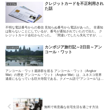
クレジットカードを不正利用され
トラブル
た話
不明な電話番号からの着信 見知らぬ番号から電話があった。 非通知
は取らないことにしているが、番号が通知されていたので出た。 ク
レジットカード会社からだった。 「間違いでしたら失礼ですが、お
客様のクレジットカードが不正利用されている可能性があ...
カンボジア旅行記～2日目～アン
カンボジア
コール・ワット
アンコール・ワット遺跡群を巡る アンコール・ワット（Angkor
Wat）の歴史 アンコール・ワット（Angkor Wat）は、ユネスコ世界
遺産にもなっている巨大寺院である。クメール語で"アンコール"は王
都、"ワット"は寺院を意味する。元々...
無料で有意義な在宅生活を過ごす方法