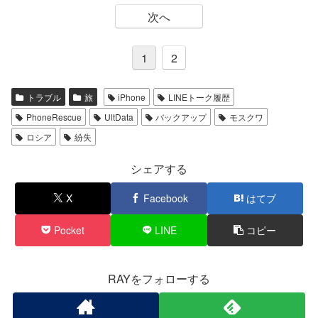
次へ
1
2
トラブル
旅
iPhone
LINEトーク履歴
PhoneRescue
UltData
バックアップ
モスクワ
ロシア
紛失
シェアする
X
Facebook
はてブ
Pocket
LINE
コピー
RAYをフォローする