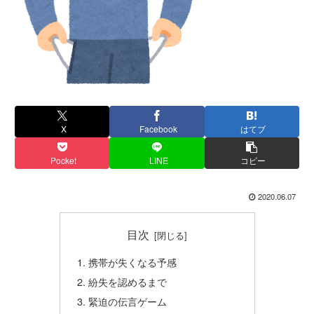
X
Facebook
はてブ
Pocket
LINE
コピー
2020.06.07
目次
携帯が失くなる予感
紛失を認めるまで
緊迫の伝言ゲーム