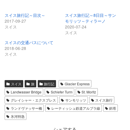
スイス旅行記～目次～
スイス旅行記～8日目～サン
2017-09-27
モリッツ～ティラーノ
スイス
2020-07-24
スイス
スイスの交通パスについて
2018-06-28
スイス
スイス
旅
旅行記
Glacier Express
Landwasser Bridge
Schiefer Turm
St. Moritz
グレイシャー・エクスプレス
サンモリッツ
スイス旅行
ランドヴァッサー橋
レーティッシュ鉄道アルブラ線
斜塔
氷河特急
シェアする