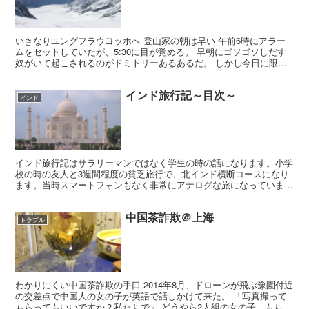
いきなりユングフラウヨッホへ 登山家の朝は早い 午前6時にアラー
ムをセットしていたが、5:30に目が覚める。 早朝にゴソゴソしだす
奴がいて起こされるのがドミトリーあるあるだ。 しかし今日に限っ
てはこのまま起きたほうがいい。 登山家の朝は早い...
インド旅行記～目次～
インド
インド旅行記はサラリーマンではなく学生の時の話になります。小学
校の時の友人と3週間程度の貧乏旅行で、北インド横断コースになり
ます。当時スマートフォンもなく非常にアナログな旅になっていま
す。この時は旅の経験値も浅くトラブルだらけでした。インド...
中国茶詐欺＠上海
トラブル
わかりにくい中国茶詐欺の手口 2014年8月、ドローンが飛ぶ豫園付近
の交差点で中国人の女の子が英語で話しかけて来た。 「写真撮って
もらってもいいですか？私たちで」 どうやら2人組の女の子。もちろ