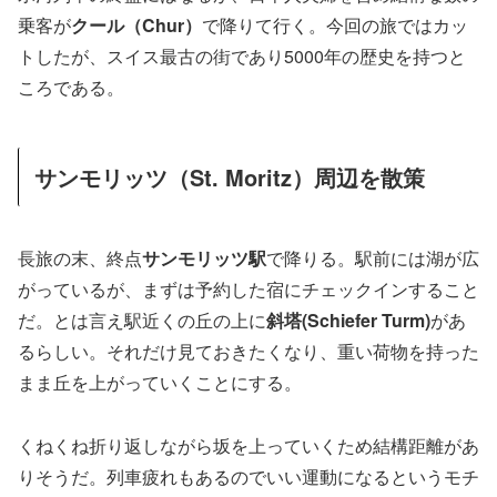
乗客が
クール（Chur）
で降りて行く。今回の旅ではカッ
トしたが、スイス最古の街であり5000年の歴史を持つと
ころである。
サンモリッツ（St. Moritz）周辺を散策
長旅の末、終点
サンモリッツ駅
で降りる。駅前には湖が広
がっているが、まずは予約した宿にチェックインすること
だ。とは言え駅近くの丘の上に
斜塔(Schiefer Turm)
があ
るらしい。それだけ見ておきたくなり、重い荷物を持った
まま丘を上がっていくことにする。
くねくね折り返しながら坂を上っていくため結構距離があ
りそうだ。列車疲れもあるのでいい運動になるというモチ