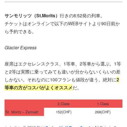
サンモリッツ（St.Morits）
行きの8:52発の列車。
チケットはオンラインで以下のWEBサイトより90日前か
ら予約できる。
Glacier Express
座席はエクセレンスクラス、1等車、2等車から選ぶ。1等
と2等は実際に乗ってみても違いが分からないくらいの差
しかない。それなのに100フランも値段が違う。絶対に
2
等車の方がコスパがよくオススメ
だ。
2.Class
1.Class
St. Moritz – Zermatt
152(CHF)
268(CHF)