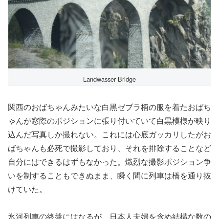
Landwasser Bridge
関西のおばちゃんみたいな白黒ゼブラ柄の服を着たおばち
ゃんが窓際のポジションに張り付いていて白黒模様が映り
込んだ写真しか撮れない。これには心底ガッカリしたがお
ばちゃんも必死で撮影しており、それを排除することなど
自分にはできるはずもなかった。熾烈な撮影ポジション争
いを制することもできぬまま、瞬く間に列車は橋を通り抜
けていた。
氷河列車の終盤にはなるが、日本人夫婦を含め結構な数の