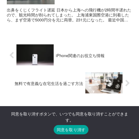
出鼻をくじくフライト遅延 日本から上海への飛行機が2時間半遅れた
ので、観光時間が削られてしまった。 上海浦東国際空港に到着した
ら、まず空港で5000円分を元に両替。231元になった。 最近中国は
急速にキャッシュレス社会になったと聞くが、現金...
iPhone関連のお役立ち情報
無料で有意義な在宅生活を過ごす方法
ホーム
旅
旅行記
スイス
同意を取り消すボタンで、いつでも同意を取り消すことができま
す。
同意を取り消す
メニュー
ホーム
検索
トップ
サイドバー