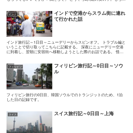
ん断る理由もないので快諾して写真を撮ってあげた...
インドで空港からスラム街に連れ
インド
て行かれた話
インド旅行記～1日目～ニューデリーからスピンオフ。 トラブル編と
いうことで切り取ってこちらに記載する。 深夜にニューデリー空港
に到着し、翌朝に安宿街へ移動しようとした際のお話である。 怪し
げな車に乗ってしまう 何故乗ってしまったのか今でもわ...
フィリピン旅行記～0日目～ソウ
フィリピン
ル
フィリピン旅行の0日目、韓国ソウルでのトランジットのため、1泊
した日の記録です。
スイス旅行記～0日目～上海
スイス