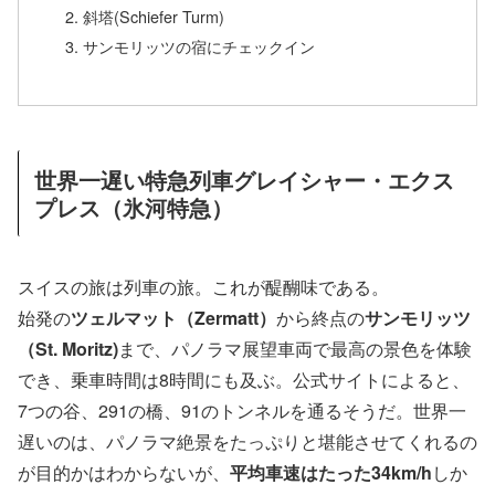
斜塔(Schiefer Turm)
サンモリッツの宿にチェックイン
世界一遅い特急列車グレイシャー・エクス
プレス（氷河特急）
スイスの旅は列車の旅。これが醍醐味である。
始発の
ツェルマット（Zermatt）
から終点の
サンモリッツ
（St. Moritz)
まで、パノラマ展望車両で最高の景色を体験
でき、乗車時間は8時間にも及ぶ。公式サイトによると、
7つの谷、291の橋、91のトンネルを通るそうだ。世界一
遅いのは、パノラマ絶景をたっぷりと堪能させてくれるの
が目的かはわからないが、
平均車速はたった34km/h
しか