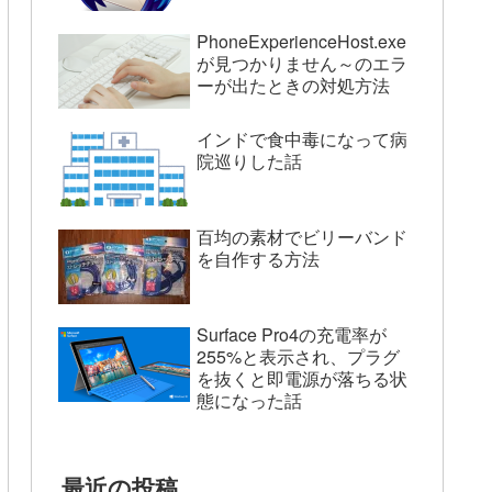
PhoneExperienceHost.exe
が見つかりません～のエラ
ーが出たときの対処方法
インドで食中毒になって病
院巡りした話
百均の素材でビリーバンド
を自作する方法
Surface Pro4の充電率が
255%と表示され、プラグ
を抜くと即電源が落ちる状
態になった話
最近の投稿