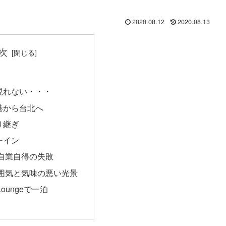
2020.08.12
2020.08.13
次
現れない・・・
港から台北へ
り継ぎ
ーイン
自業自得の失敗
囲気と気味の悪い光景
s Loungeで一泊