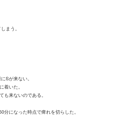
てしまう。
」
にSが来ない。
分に着いた。
っても来ないのである。
50分になった時点で痺れを切らした。